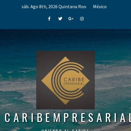
Skip
sáb. Ago 8th, 2026
Quintana Roo
México
to
content
Facebook
Twitter
Google+
Instagram
CARIBEMPRESARIA
UNIENDO AL CARIBE