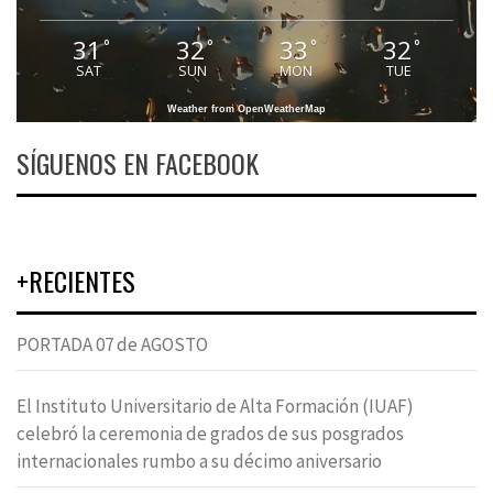
31
32
33
32
°
°
°
°
SAT
SUN
MON
TUE
Weather from OpenWeatherMap
SÍGUENOS EN FACEBOOK
+RECIENTES
PORTADA 07 de AGOSTO
El Instituto Universitario de Alta Formación (IUAF)
celebró la ceremonia de grados de sus posgrados
internacionales rumbo a su décimo aniversario