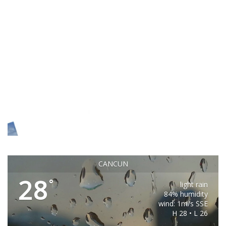
CANCUN
28
°
light rain
84% humidity
wind: 1m/s SSE
H 28 • L 26