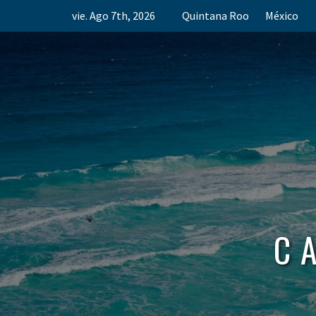
Skip
vie. Ago 7th, 2026
Quintana Roo
México
to
content
C