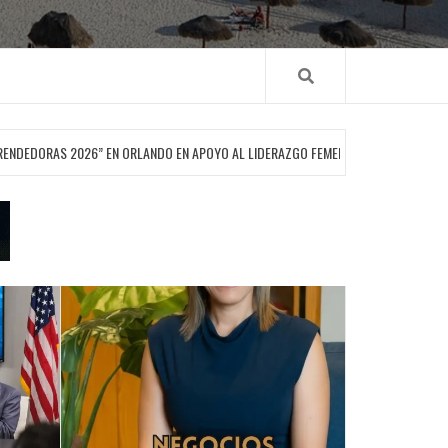
 EN ORLANDO EN APOYO AL LIDERAZGO FEMENINO
LA AMENAZA SUBE
GOBIERNO
PRINCIPALES
QUINTANA ROO
SOCIEDAD
LANZAN CONVOCATORIA “HILOS QU