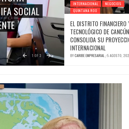
INTERNACIONAL
NEGOCIOS
55 MIL TURISTAS
QUINTANA ROO
N EL CARIBE MEXICANO EN
EL DISTRITO FINANCIERO 
TECNOLÓGICO DE CANCÚ
A SEMANA DE JULIO
CONSOLIDA SU PROYECCI
INTERNACIONAL
IAL
4 AGOSTO, 2026
/
1
OF
3
BY
CARIBE EMPRESARIAL
5 AGOSTO, 20
/