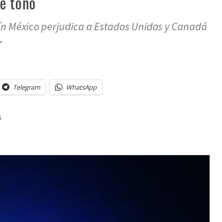
e tono
n México perjudica a Estados Unidos y Canadá
r
Telegram
WhatsApp
6