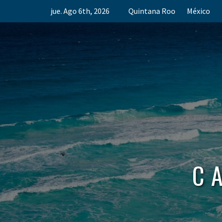
Skip
jue. Ago 6th, 2026
Quintana Roo
México
to
content
C