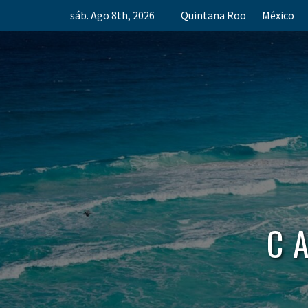
Skip
sáb. Ago 8th, 2026
Quintana Roo
México
to
content
C