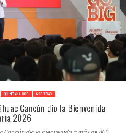
QUINTANA ROO
SOCIEDAD
áhuac Cancún dio la Bienvenida
aria 2026
c Cancún dio la bienvenida a más de 800