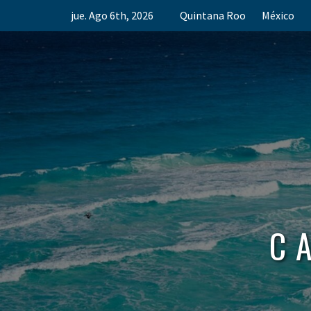
Skip
jue. Ago 6th, 2026
Quintana Roo
México
to
content
C