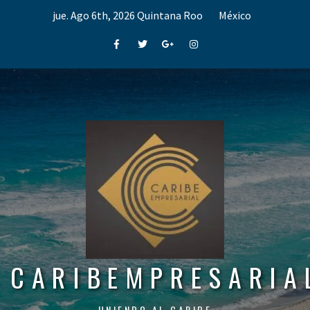
Skip
jue. Ago 6th, 2026
Quintana Roo
México
to
content
Facebook
Twitter
Google+
Instagram
CARIBEMPRESARIA
UNIENDO AL CARIBE