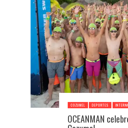
COZUMEL
DEPORTES
INTERN
OCEANMAN celebró 