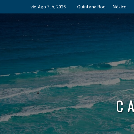
Skip
vie. Ago 7th, 2026
Quintana Roo
México
to
content
C