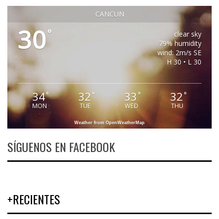
CANCUN
30
°
clear sky
79% humidity
wind: 2m/s SE
H 30 • L 30
34
32
33
32
°
°
°
°
MON
TUE
WED
THU
Weather from OpenWeatherMap
SÍGUENOS EN FACEBOOK
+RECIENTES