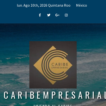
Skip
lun. Ago 10th, 2026
Quintana Roo
México
to
content
Facebook
Twitter
Google+
Instagram
CARIBEMPRESARIA
UNIENDO AL CARIBE