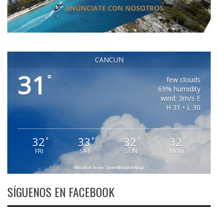
CANCUN
31
°
few clouds
69% humidity
wind: 3m/s E
H 31 • L 30
32
33
32
32
°
°
°
°
FRI
SAT
SUN
MON
Weather from OpenWeatherMap
SÍGUENOS EN FACEBOOK