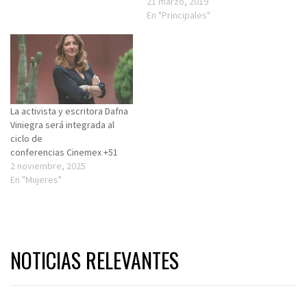
programas de protección a la
21 marzo, 2019
infancia. El distintivo
En "Principales"
reconoce la realización de
cursos, talleres y pláticas con
padres e hijos del Programa
de Prevención del Abuso
Sexual…
La activista y escritora Dafna
Viniegra será integrada al
ciclo de
conferencias Cinemex +51
2 noviembre, 2025
En "Mujeres"
NOTICIAS RELEVANTES