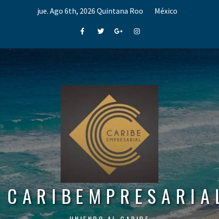
Skip
jue. Ago 6th, 2026
Quintana Roo
México
to
content
Facebook
Twitter
Google+
Instagram
CARIBEMPRESARIA
UNIENDO AL CARIBE