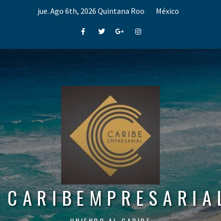
Skip
jue. Ago 6th, 2026
Quintana Roo
México
to
content
Facebook
Twitter
Google+
Instagram
CARIBEMPRESARIA
UNIENDO AL CARIBE