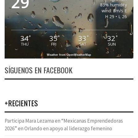
29
83% humidity
wind: 3m/s E
H 29 • L 26
34
35
33
32
°
°
°
°
THU
FRI
SAT
SUN
Weather from OpenWeatherMap
SÍGUENOS EN FACEBOOK
+RECIENTES
Participa Mara Lezama en “Mexicanas Emprendedoras
2026” en Orlando en apoyo al liderazgo femenino