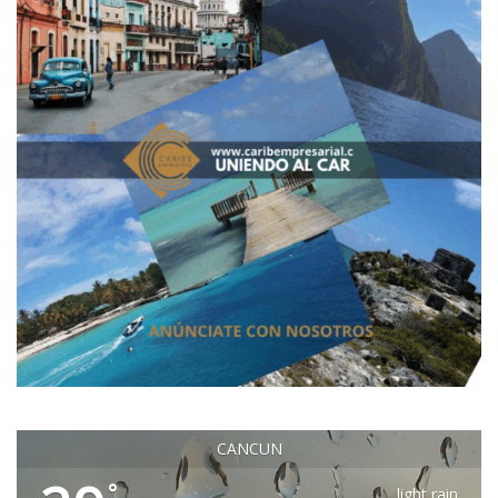
CANCUN
°
light rain