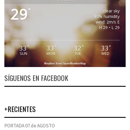
29
°
clear sky
83% humidity
wind: 2m/s E
H 29 • L 29
33
33
32
33
°
°
°
°
SUN
MON
TUE
WED
Weather from OpenWeatherMap
SÍGUENOS EN FACEBOOK
+RECIENTES
PORTADA 07 de AGOSTO