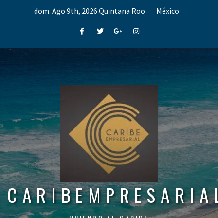
Skip
dom. Ago 9th, 2026
Quintana Roo
México
to
content
Facebook
Twitter
Google+
Instagram
CARIBEMPRESARIA
UNIENDO AL CARIBE