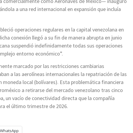
da comercialmente como Aeronaves de México— inauguró
ándola a una red internacional en expansión que incluía
ableció operaciones regulares en la capital venezolana en
dicha conexión llegó a su fin de manera abrupta en junio
cana suspendió indefinidamente todas sus operaciones
omplejo entorno económico”.
mente marcado por las restricciones cambiarias
ban a las aerolíneas internacionales la repatriación de las
n moneda local (bolívares).
Esta problemática financiera
Aeroméxico a retirarse del mercado venezolano tras cinco
a, un vacío de conectividad directa que la compañía
a el último trimestre de 2026.
WhatsApp