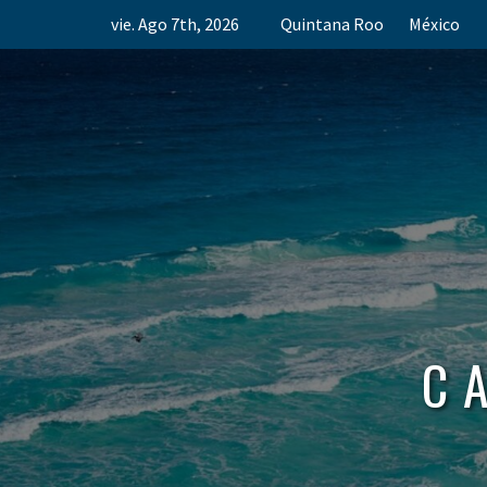
Skip
vie. Ago 7th, 2026
Quintana Roo
México
to
content
C