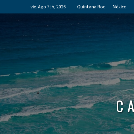
Skip
vie. Ago 7th, 2026
Quintana Roo
México
to
content
C