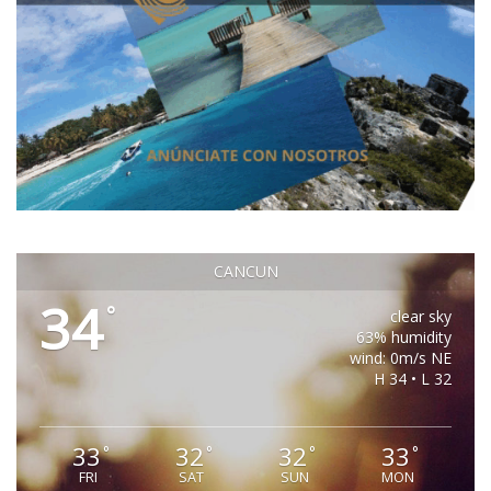
CANCUN
34
°
clear sky
63% humidity
wind: 0m/s NE
H 34 • L 32
33
32
32
33
°
°
°
°
FRI
SAT
SUN
MON