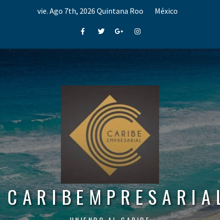
Skip
vie. Ago 7th, 2026
Quintana Roo
México
to
content
Facebook
Twitter
Google+
Instagram
CARIBEMPRESARIA
UNIENDO AL CARIBE