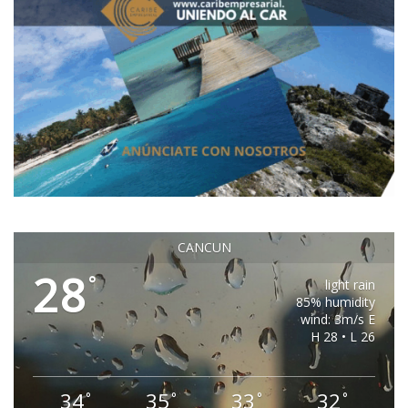
CANCUN
28
°
light rain
85% humidity
wind: 3m/s E
H 28 • L 26
34
35
33
32
°
°
°
°