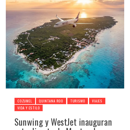
COZUMEL
QUINTANA ROO
TURISMO
VIAJES
VIDA Y ESTILO
Sunwing y WestJet inauguran