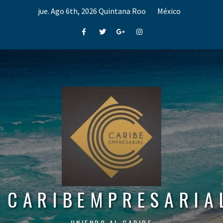
Skip
jue. Ago 6th, 2026
Quintana Roo
México
to
content
Facebook
Twitter
Google+
Instagram
CARIBEMPRESARIA
UNIENDO AL CARIBE