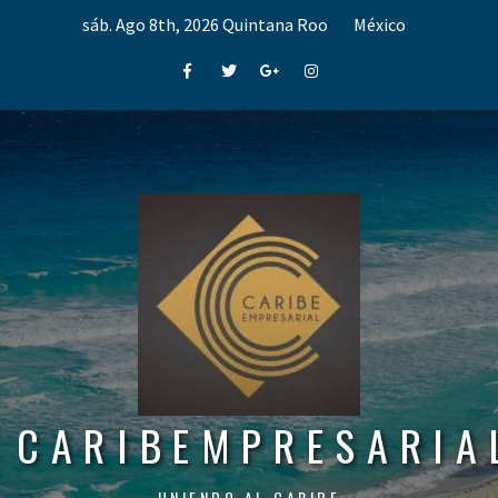
Skip
sáb. Ago 8th, 2026
Quintana Roo
México
to
content
Facebook
Twitter
Google+
Instagram
CARIBEMPRESARIA
UNIENDO AL CARIBE