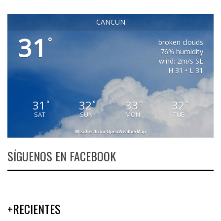
CANCUN
31
°
broken clouds
76% humidity
wind: 2m/s SE
H 31 • L 31
31
32
33
32
°
°
°
°
SAT
SUN
MON
TUE
Weather from OpenWeatherMap
SÍGUENOS EN FACEBOOK
+RECIENTES