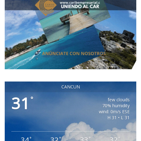
CANCUN
31
°
few clouds
70% humidity
wind: 0m/s ESE
H 31 • L 31
34
32
33
32
°
°
°
°