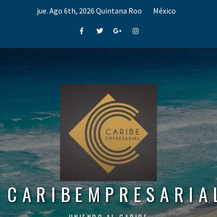
Skip
jue. Ago 6th, 2026
Quintana Roo
México
to
content
Facebook
Twitter
Google+
Instagram
CARIBEMPRESARIA
UNIENDO AL CARIBE