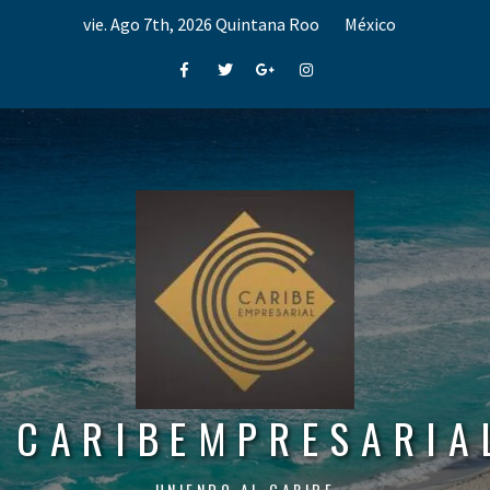
Skip
vie. Ago 7th, 2026
Quintana Roo
México
to
content
Facebook
Twitter
Google+
Instagram
CARIBEMPRESARIA
UNIENDO AL CARIBE