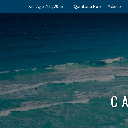
Skip
vie. Ago 7th, 2026
Quintana Roo
México
to
content
C