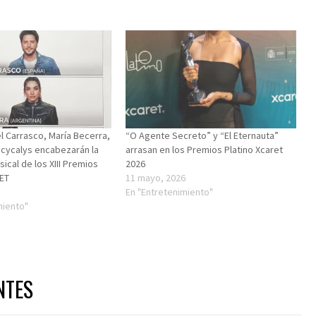
l Carrasco, María Becerra,
“O Agente Secreto” y “El Eternauta”
ucycalys encabezarán la
arrasan en los Premios Platino Xcaret
ical de los XIII Premios
2026
ET
11 mayo, 2026
En "Entretenimiento"
miento"
NTES