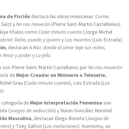
na de Ficción
destaca las obras mexicanas:
Corina
 Saiz) y
No nos moverán
(Pierre Sant-Martin Castellanos).
luye títulos como
Cada minuto cuenta
(Jorge Michel
abriel: Debo, puedo y quiero
y
Las muertas
(Luis Estrada).
ión
, destacan
A.Mar, donde el amor teje sus redes
;
e Amor y poder
y
La jefa
.
s son Pierre Saint-Martin Castellanos por
No nos moverán
goría de
Mejor Creador en Miniserie o Teleserie
,
Michel Grau (
Cada minuto cuenta
), Luis Estrada (
Las
s
).
a categoría de
Mejor Interpretación Femenina
son
eda (
Juegos de seducción
) y Naian González Norvind
ión Masculina
, destacan Diego Boneta (
Juegos de
entes
) y Tony Dalton (
Las mutaciones
). Asimismo, se