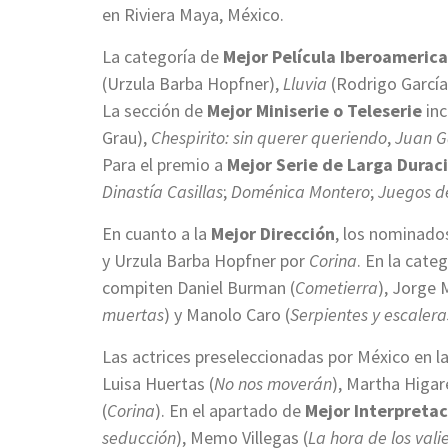
en Riviera Maya, México.
La categoría de
Mejor Película Iberoamerica
(Urzula Barba Hopfner),
Lluvia
(Rodrigo García
La sección de
Mejor Miniserie o Teleserie
inc
Grau),
Chespirito: sin querer queriendo
,
Juan G
Para el premio a
Mejor Serie de Larga Durac
Dinastía Casillas
;
Doménica Montero
;
Juegos d
En cuanto a la
Mejor Dirección
, los nominado
y Urzula Barba Hopfner por
Corina
. En la cate
compiten Daniel Burman (
Cometierra
), Jorge 
muertas
) y Manolo Caro (
Serpientes y escalera
Las actrices preseleccionadas por México en l
Luisa Huertas (
No nos moverán
), Martha Higar
(
Corina
). En el apartado de
Mejor Interpretac
seducción
), Memo Villegas (
La hora de los vali