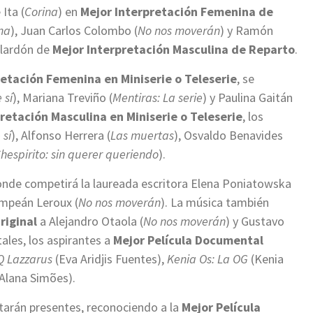
 Ita (
Corina
) en
Mejor Interpretación Femenina de
na
), Juan Carlos Colombo (
No nos moverán
) y Ramón
galardón de
Mejor Interpretación Masculina de Reparto
.
retación Femenina en Miniserie o Teleserie
, se
 sí
), Mariana Treviño (
Mentiras: La serie
) y Paulina Gaitán
retación Masculina en Miniserie o Teleserie
, los
 sí
), Alfonso Herrera (
Las muertas
), Osvaldo Benavides
hespirito: sin querer queriendo
).
nde competirá la laureada escritora Elena Poniatowska
Compeán Leroux (
No nos moverán
). La música también
riginal
a Alejandro Otaola (
No nos moverán
) y Gustavo
ales, los aspirantes a
Mejor Película Documental
Q Lazzarus
(Eva Aridjis Fuentes),
Kenia Os: La OG
(Kenia
Alana Simões).
arán presentes, reconociendo a la
Mejor Película