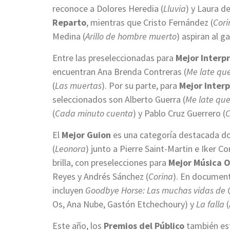
reconoce a Dolores Heredia (
Lluvia
) y Laura de
Reparto
, mientras que Cristo Fernández (
Cori
Medina (
Arillo de hombre muerto
) aspiran al 
Entre las preseleccionadas para
Mejor Interp
encuentran Ana Brenda Contreras (
Me late que
(
Las muertas
). Por su parte, para
Mejor Interp
seleccionados son Alberto Guerra (
Me late que
(
Cada minuto cuenta
) y Pablo Cruz Guerrero (
C
El
Mejor Guion
es una categoría destacada do
(
Leonora
) junto a Pierre Saint-Martin e Iker 
brilla, con preselecciones para
Mejor Música O
Reyes y Andrés Sánchez (
Corina
). En document
incluyen
Goodbye Horse: Las muchas vidas de 
Os, Ana Nube, Gastón Etchechoury) y
La falla
(
Este año, los
Premios del Público
también est