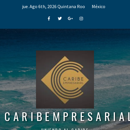
Skip
jue. Ago 6th, 2026
Quintana Roo
México
to
content
Facebook
Twitter
Google+
Instagram
CARIBEMPRESARIA
UNIENDO AL CARIBE