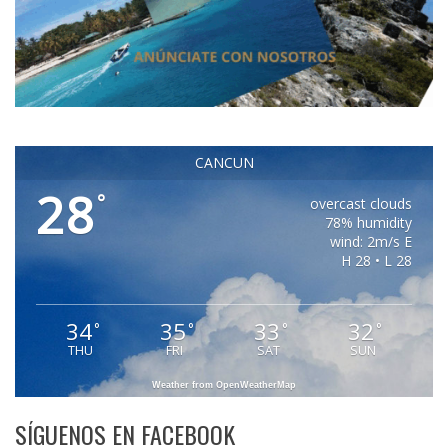
CANCUN
28
°
overcast clouds
78% humidity
wind: 2m/s E
H 28 • L 28
34
35
33
32
°
°
°
°
THU
FRI
SAT
SUN
Weather from OpenWeatherMap
SÍGUENOS EN FACEBOOK