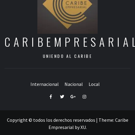
CARIBEMPRESARIA
UNIENDO AL CARIBE
Internacional
Nacional
Local
Facebook
Twitter
Google+
Instagram
Copyright © todos los derechos reservados
|
Theme:
Caribe
Empresarial
by
XU
.