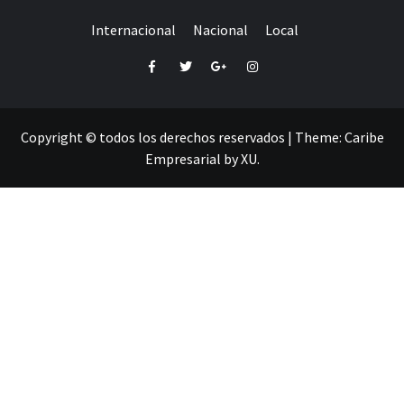
Internacional
Nacional
Local
Facebook
Twitter
Google+
Instagram
Copyright © todos los derechos reservados
|
Theme:
Caribe
Empresarial
by
XU
.