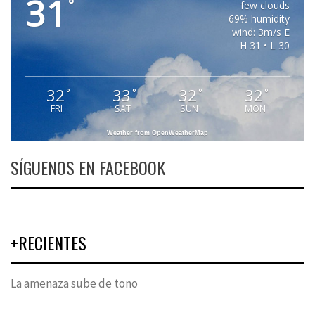
31
°
few clouds
69% humidity
wind: 3m/s E
H 31 • L 30
32
33
32
32
°
°
°
°
FRI
SAT
SUN
MON
Weather from OpenWeatherMap
SÍGUENOS EN FACEBOOK
+RECIENTES
La amenaza sube de tono