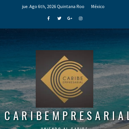
Skip
jue. Ago 6th, 2026
Quintana Roo
México
to
content
Facebook
Twitter
Google+
Instagram
CARIBEMPRESARIA
UNIENDO AL CARIBE