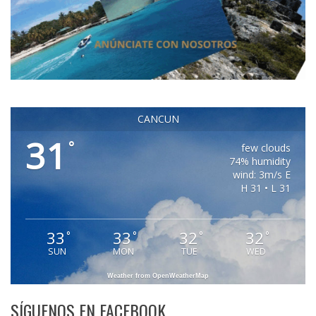
CANCUN
31
°
few clouds
74% humidity
wind: 3m/s E
H 31 • L 31
33
33
32
32
°
°
°
°
SUN
MON
TUE
WED
Weather from OpenWeatherMap
SÍGUENOS EN FACEBOOK