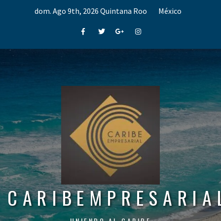
Skip
dom. Ago 9th, 2026
Quintana Roo
México
to
content
Facebook
Twitter
Google+
Instagram
CARIBEMPRESARIA
UNIENDO AL CARIBE