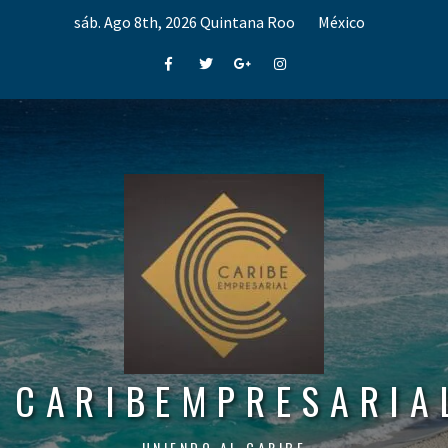
Skip
sáb. Ago 8th, 2026
Quintana Roo
México
to
content
Facebook
Twitter
Google+
Instagram
CARIBEMPRESARIA
UNIENDO AL CARIBE