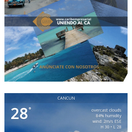
CANCUN
28
°
overcast clouds
84% humidity
wind: 2m/s ESE
H 30 • L 28