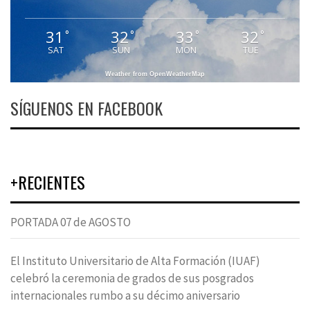
31
32
33
32
°
°
°
°
SAT
SUN
MON
TUE
Weather from OpenWeatherMap
SÍGUENOS EN FACEBOOK
+RECIENTES
PORTADA 07 de AGOSTO
El Instituto Universitario de Alta Formación (IUAF)
celebró la ceremonia de grados de sus posgrados
internacionales rumbo a su décimo aniversario