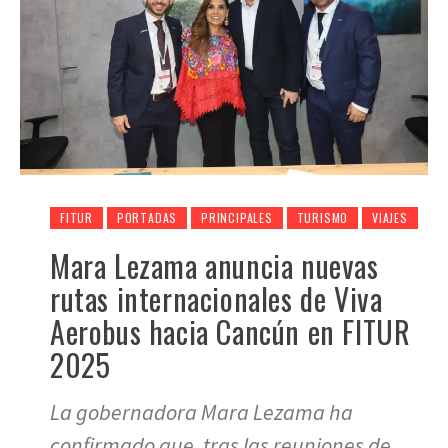
FITUR
PORTADAS
PRINCIPALES
TURISMO
VIAJES
Mara Lezama anuncia nuevas
rutas internacionales de Viva
Aerobus hacia Cancún en FITUR
2025
La gobernadora Mara Lezama ha
confirmado que, tras las reuniones de