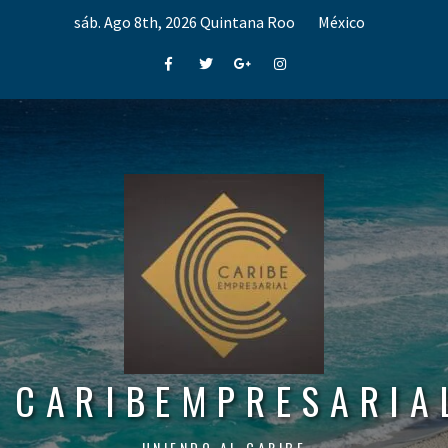
Skip
sáb. Ago 8th, 2026
Quintana Roo
México
to
content
Facebook
Twitter
Google+
Instagram
CARIBEMPRESARIA
UNIENDO AL CARIBE