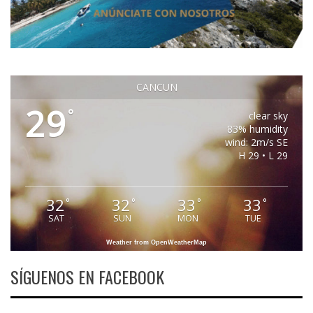
CANCUN
29
°
clear sky
83% humidity
wind: 2m/s SE
H 29 • L 29
32
32
33
33
°
°
°
°
SAT
SUN
MON
TUE
Weather from OpenWeatherMap
SÍGUENOS EN FACEBOOK