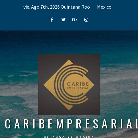
Skip
vie. Ago 7th, 2026
Quintana Roo
México
to
content
Facebook
Twitter
Google+
Instagram
CARIBEMPRESARIA
UNIENDO AL CARIBE