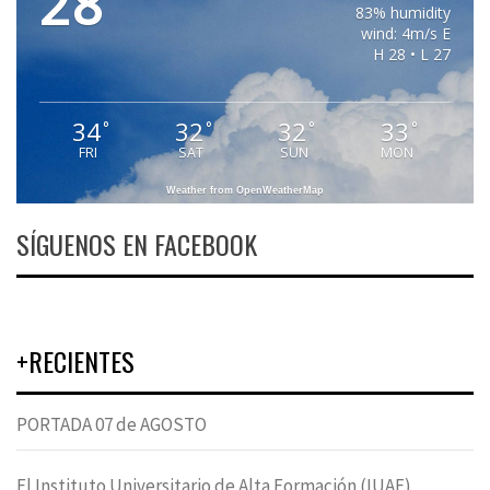
28
83% humidity
wind: 4m/s E
H 28 • L 27
34
32
32
33
°
°
°
°
FRI
SAT
SUN
MON
Weather from OpenWeatherMap
SÍGUENOS EN FACEBOOK
+RECIENTES
PORTADA 07 de AGOSTO
El Instituto Universitario de Alta Formación (IUAF)