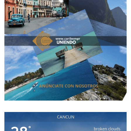
CANCUN
°
broken clouds