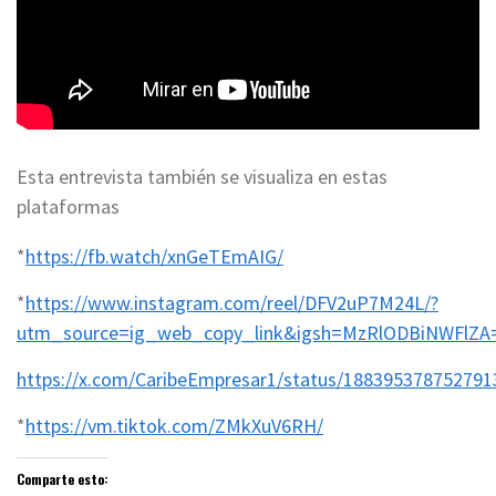
Esta entrevista también se visualiza en estas
plataformas
*
https://fb.watch/xnGeTEmAIG/
*
https://www.instagram.com/reel/DFV2uP7M24L/?
utm_source=ig_web_copy_link&igsh=MzRlODBiNWFlZA
https://x.com/CaribeEmpresar1/status/188395378752791
*
https://vm.tiktok.com/ZMkXuV6RH/
Comparte esto: