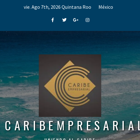
Skip
vie. Ago 7th, 2026
Quintana Roo
México
to
content
Facebook
Twitter
Google+
Instagram
CARIBEMPRESARIA
UNIENDO AL CARIBE