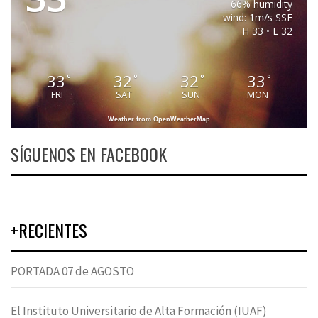
66% humidity
wind: 1m/s SSE
H 33 • L 32
33
32
32
33
°
°
°
°
FRI
SAT
SUN
MON
Weather from OpenWeatherMap
SÍGUENOS EN FACEBOOK
+RECIENTES
PORTADA 07 de AGOSTO
El Instituto Universitario de Alta Formación (IUAF)