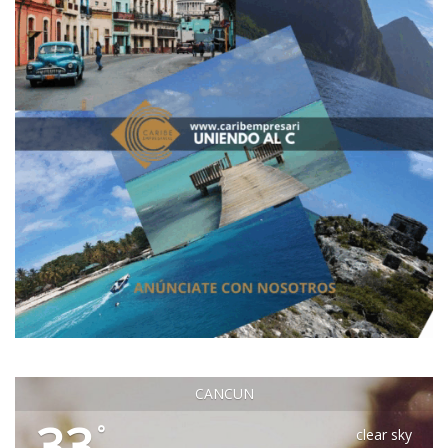
CANCUN
33
°
clear sky