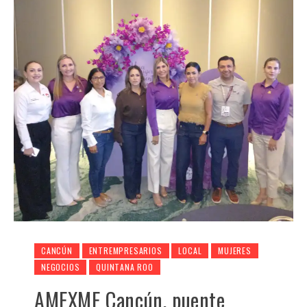
CANCÚN
ENTREMPRESARIOS
LOCAL
MUJERES
NEGOCIOS
QUINTANA ROO
AMEXME Cancún, puente