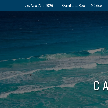
Skip
vie. Ago 7th, 2026
Quintana Roo
México
to
content
C