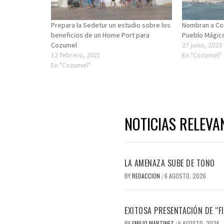
Prepara la Sedetur un estudio sobre los
Nombran a Co
beneficios de un Home Port para
Pueblo Mágic
Cozumel
27 junio, 2023
12 febrero, 2021
En "Cozumel"
En "Cozumel"
NOTICIAS RELEVA
LA AMENAZA SUBE DE TONO
BY
REDACCION
6 AGOSTO, 2026
/
EXITOSA PRESENTACIÓN DE “
BY
EMILIO MARTINEZ
6 AGOSTO, 2026
/