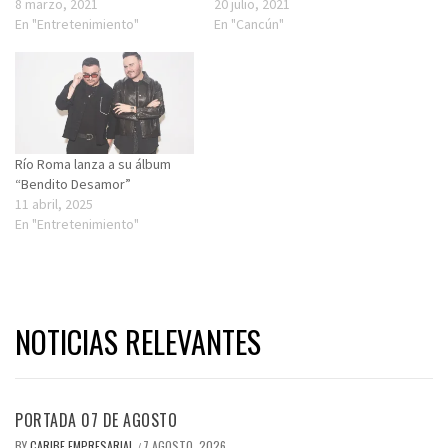
8 marzo, 2021
20 julio, 2021
En "Entretenimiento"
En "Cancún"
Río Roma lanza a su álbum
“Bendito Desamor”
11 abril, 2025
En "Entretenimiento"
NOTICIAS RELEVANTES
PORTADA 07 DE AGOSTO
BY
CARIBE EMPRESARIAL
7 AGOSTO, 2026
/