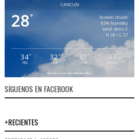
CANCUN
28
°
broken clouds
83% humidity
wind: 4m/s E
H 28 • L 27
34
32
32
33
°
°
°
°
FRI
SAT
SUN
MON
Weather from OpenWeatherMap
SÍGUENOS EN FACEBOOK
+RECIENTES