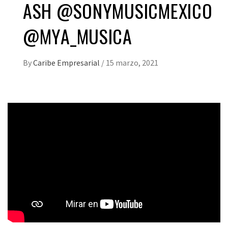
ASH @SONYMUSICMEXICO
@MYA_MUSICA
By
Caribe Empresarial
/
15 marzo, 2021