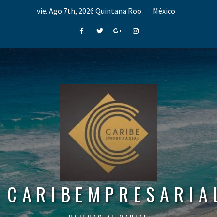
Skip
vie. Ago 7th, 2026
Quintana Roo
México
to
content
Facebook
Twitter
Google+
Instagram
CARIBEMPRESARIA
UNIENDO AL CARIBE