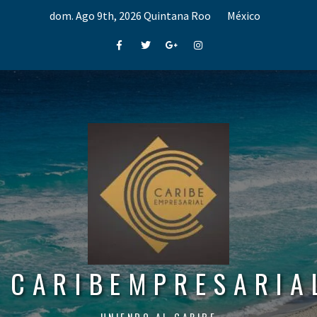
Skip
dom. Ago 9th, 2026
Quintana Roo
México
to
content
Facebook
Twitter
Google+
Instagram
CARIBEMPRESARIA
UNIENDO AL CARIBE