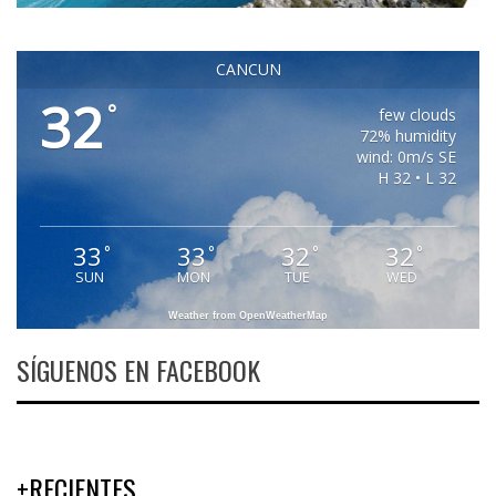
CANCUN
32
°
few clouds
72% humidity
wind: 0m/s SE
H 32 • L 32
33
33
32
32
°
°
°
°
SUN
MON
TUE
WED
Weather from OpenWeatherMap
SÍGUENOS EN FACEBOOK
+RECIENTES