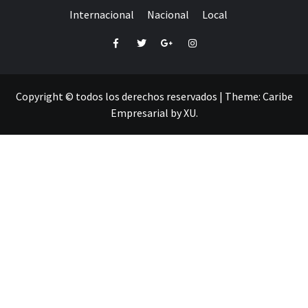
Internacional
Nacional
Local
Facebook
Twitter
Google+
Instagram
Copyright © todos los derechos reservados
|
Theme:
Caribe
Empresarial
by
XU
.