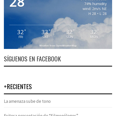
28
74% humidity
wind: 2m/s NE
H 28 • L 28
32
33
32
32
°
°
°
°
FRI
SAT
SUN
MON
Weather from OpenWeatherMap
SÍGUENOS EN FACEBOOK
+RECIENTES
La amenaza sube de tono
Exitosa presentación de “Filmonólogos”