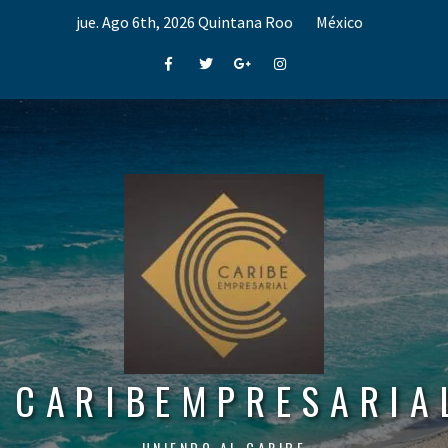
Skip
jue. Ago 6th, 2026
Quintana Roo
México
to
content
Facebook
Twitter
Google+
Instagram
CARIBEMPRESARIA
UNIENDO AL CARIBE