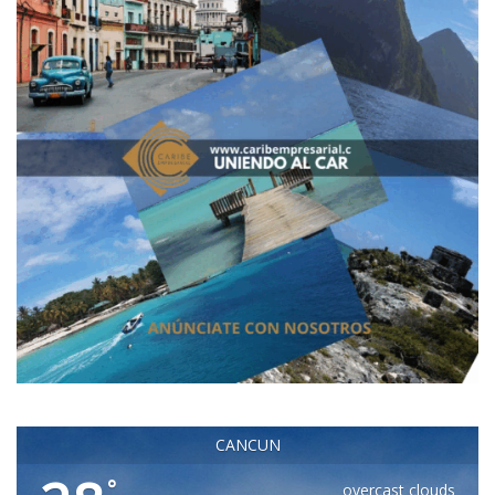
CANCUN
°
overcast clouds