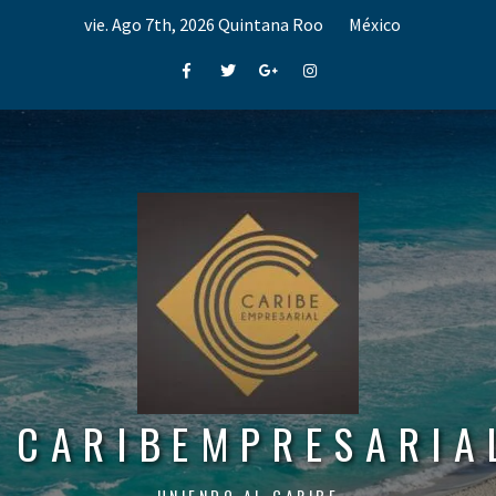
Skip
vie. Ago 7th, 2026
Quintana Roo
México
to
content
Facebook
Twitter
Google+
Instagram
CARIBEMPRESARIA
UNIENDO AL CARIBE