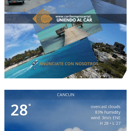
CANCUN
28
°
overcast clouds
83% humidity
wind: 3m/s ENE
H 28 • L 27