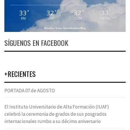
33
32
32
33
°
°
°
°
FRI
SAT
SUN
MON
Weather from OpenWeatherMap
SÍGUENOS EN FACEBOOK
+RECIENTES
PORTADA 07 de AGOSTO
El Instituto Universitario de Alta Formación (IUAF)
celebró la ceremonia de grados de sus posgrados
internacionales rumbo a su décimo aniversario