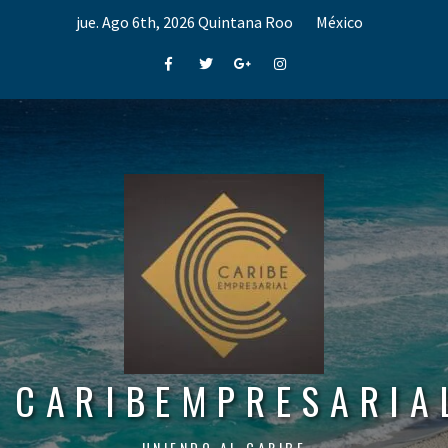
Skip
jue. Ago 6th, 2026
Quintana Roo
México
to
content
Facebook
Twitter
Google+
Instagram
CARIBEMPRESARIA
UNIENDO AL CARIBE