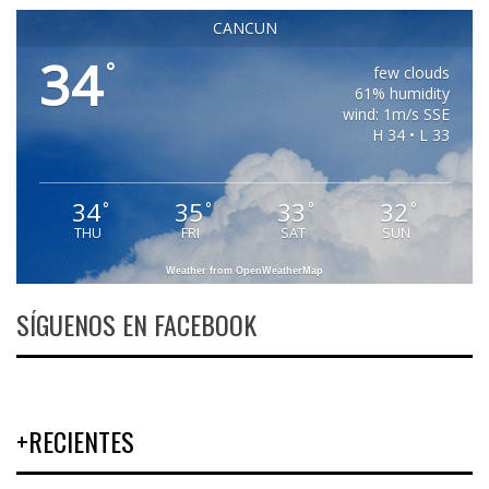
CANCUN
34
°
few clouds
61% humidity
wind: 1m/s SSE
H 34 • L 33
34
35
33
32
°
°
°
°
THU
FRI
SAT
SUN
Weather from OpenWeatherMap
SÍGUENOS EN FACEBOOK
+RECIENTES