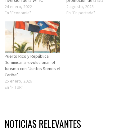
Inversión de la WTTC
promoción de la isla
24 enero, 2022
2 agosto, 2023
En "Economía"
En "En portada"
Puerto Rico y República
Dominicana revolucionan el
turismo con “Juntos Somos el
Caribe”
25 enero, 2026
En "FITUR"
NOTICIAS RELEVANTES