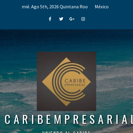
Skip
mié. Ago 5th, 2026
Quintana Roo
México
to
content
Facebook
Twitter
Google+
Instagram
CARIBEMPRESARIA
UNIENDO AL CARIBE