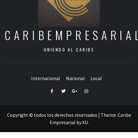
CARIBEMPRESARIA
UNIENDO AL CARIBE
Internacional
Nacional
Local
Facebook
Twitter
Google+
Instagram
Copyright © todos los derechos reservados
|
Theme:
Caribe
Empresarial
by
XU
.