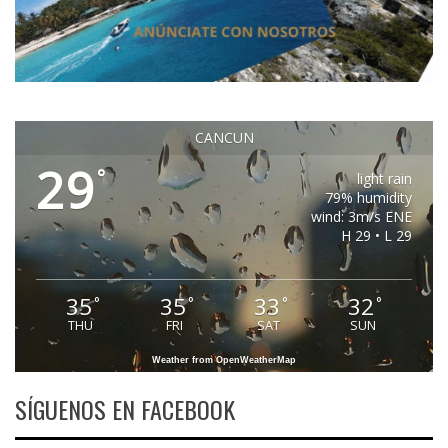
CANCUN
29
°
light rain
79% humidity
wind: 3m/s ENE
H 29 • L 29
35
35
33
32
°
°
°
°
THU
FRI
SAT
SUN
Weather from OpenWeatherMap
SÍGUENOS EN FACEBOOK