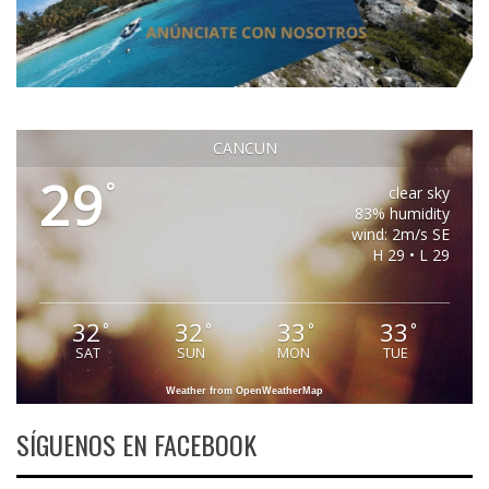
CANCUN
29
°
clear sky
83% humidity
wind: 2m/s SE
H 29 • L 29
32
32
33
33
°
°
°
°
SAT
SUN
MON
TUE
Weather from OpenWeatherMap
SÍGUENOS EN FACEBOOK