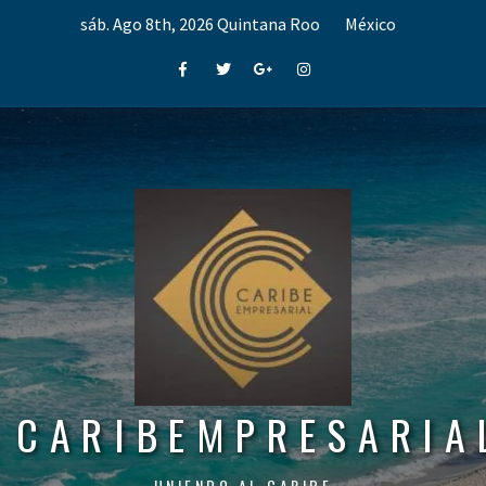
Skip
sáb. Ago 8th, 2026
Quintana Roo
México
to
content
Facebook
Twitter
Google+
Instagram
CARIBEMPRESARIA
UNIENDO AL CARIBE