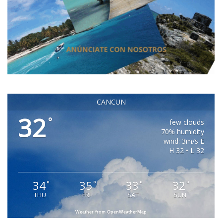
CANCUN
32
°
few clouds
70% humidity
wind: 3m/s E
H 32 • L 32
34
35
33
32
°
°
°
°
THU
FRI
SAT
SUN
Weather from OpenWeatherMap