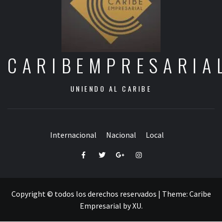
CARIBEMPRESARIA
UNIENDO AL CARIBE
Internacional
Nacional
Local
Facebook
Twitter
Google+
Instagram
Copyright © todos los derechos reservados
|
Theme:
Caribe
Empresarial
by
XU
.