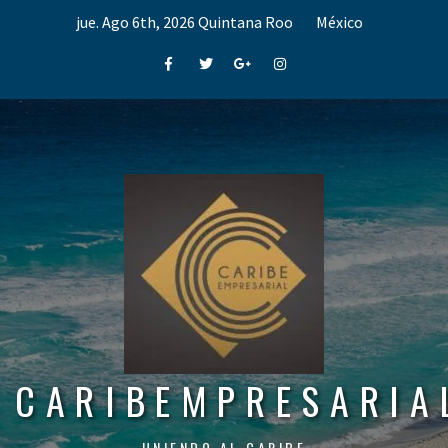
Skip
jue. Ago 6th, 2026
Quintana Roo
México
to
content
Facebook
Twitter
Google+
Instagram
CARIBEMPRESARIA
UNIENDO AL CARIBE