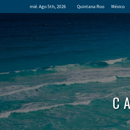
Skip
mié. Ago 5th, 2026
Quintana Roo
México
to
content
C