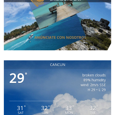
CANCUN
29
°
broken clouds
89% humidity
wind: 2m/s SSE
H 29 • L 29
31
32
33
32
°
°
°
°
SAT
SUN
MON
TUE