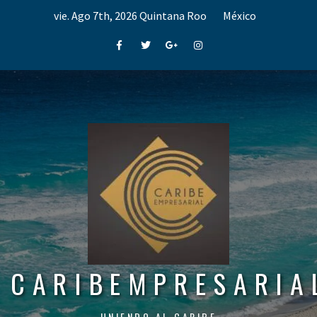
Skip
vie. Ago 7th, 2026
Quintana Roo
México
to
content
Facebook
Twitter
Google+
Instagram
CARIBEMPRESARIA
UNIENDO AL CARIBE