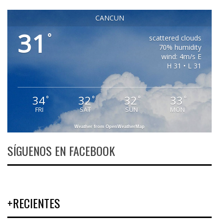
CANCUN
31
°
scattered clouds
70% humidity
wind: 4m/s E
H 31 • L 31
34
32
32
33
°
°
°
°
FRI
SAT
SUN
MON
Weather from OpenWeatherMap
SÍGUENOS EN FACEBOOK
+RECIENTES