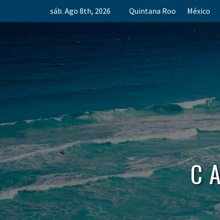
Skip
sáb. Ago 8th, 2026
Quintana Roo
México
to
content
C