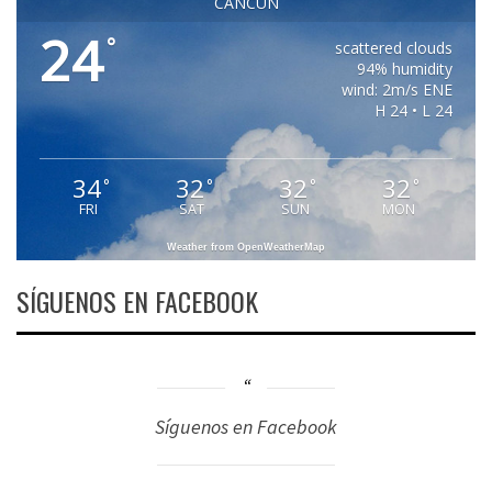
CANCUN
24
°
scattered clouds
94% humidity
wind: 2m/s ENE
H 24 • L 24
34
32
32
32
°
°
°
°
FRI
SAT
SUN
MON
Weather from OpenWeatherMap
SÍGUENOS EN FACEBOOK
Síguenos en Facebook