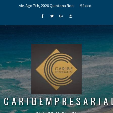
Skip
vie. Ago 7th, 2026
Quintana Roo
México
to
content
Facebook
Twitter
Google+
Instagram
CARIBEMPRESARIA
UNIENDO AL CARIBE