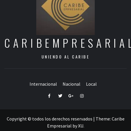
CARIBEMPRESARIA
UNIENDO AL CARIBE
Internacional
Nacional
Local
Facebook
Twitter
Google+
Instagram
Copyright © todos los derechos reservados
|
Theme:
Caribe
Empresarial
by
XU
.