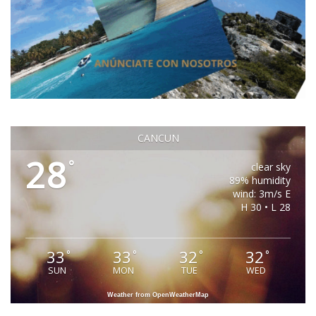
CANCUN
28
°
clear sky
89% humidity
wind: 3m/s E
H 30 • L 28
33
33
32
32
°
°
°
°
SUN
MON
TUE
WED
Weather from OpenWeatherMap