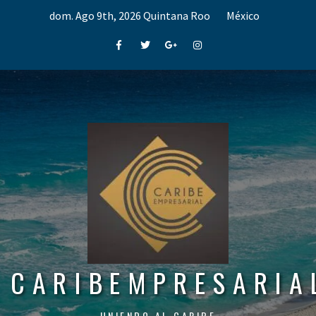
Skip
dom. Ago 9th, 2026
Quintana Roo
México
to
content
Facebook
Twitter
Google+
Instagram
CARIBEMPRESARIA
UNIENDO AL CARIBE