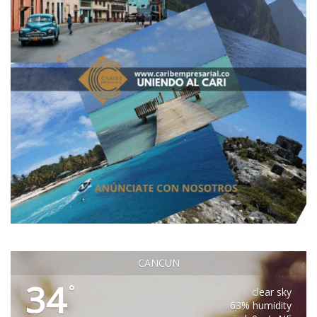
CANCUN
34
°
clear sky
63% humidity