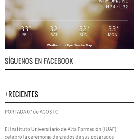
wind: 0m/s NE
H 34 • L 32
33
32
32
33
°
°
°
°
FRI
SAT
SUN
MON
Weather from OpenWeatherMap
SÍGUENOS EN FACEBOOK
+RECIENTES
PORTADA 07 de AGOSTO
El Instituto Universitario de Alta Formación (IUAF)
celebró la ceremonia de grados de sus posgrados