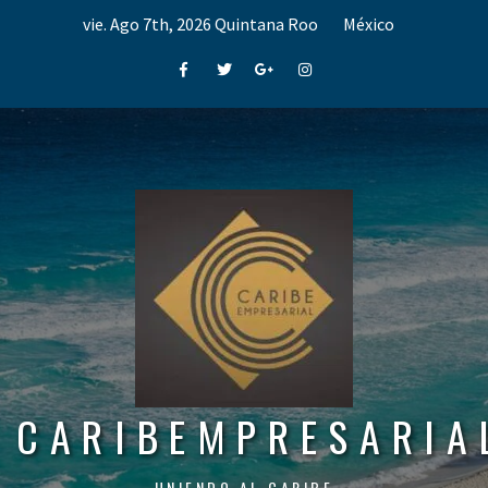
Skip
vie. Ago 7th, 2026
Quintana Roo
México
to
content
Facebook
Twitter
Google+
Instagram
CARIBEMPRESARIA
UNIENDO AL CARIBE