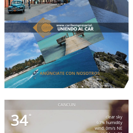
CANCUN
34
°
clear sky
63% humidity
wind: 0m/s NE