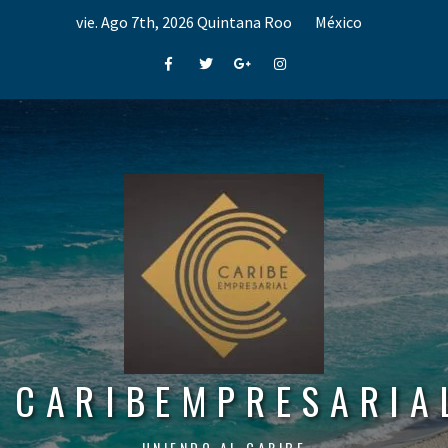
Skip
vie. Ago 7th, 2026
Quintana Roo
México
to
content
Facebook
Twitter
Google+
Instagram
CARIBEMPRESARIA
UNIENDO AL CARIBE