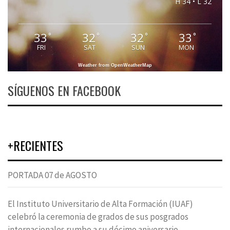
H 34 • L 32
33
32
32
33
°
°
°
°
FRI
SAT
SUN
MON
Weather from OpenWeatherMap
SÍGUENOS EN FACEBOOK
+RECIENTES
PORTADA 07 de AGOSTO
El Instituto Universitario de Alta Formación (IUAF)
celebró la ceremonia de grados de sus posgrados
internacionales rumbo a su décimo aniversario