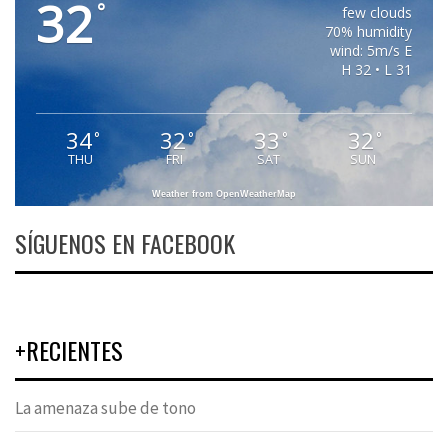
32
°
few clouds
70% humidity
wind: 5m/s E
H 32 • L 31
34
32
33
32
°
°
°
°
THU
FRI
SAT
SUN
Weather from OpenWeatherMap
SÍGUENOS EN FACEBOOK
+RECIENTES
La amenaza sube de tono