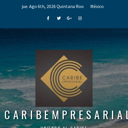
Skip
jue. Ago 6th, 2026
Quintana Roo
México
to
content
Facebook
Twitter
Google+
Instagram
CARIBEMPRESARIA
UNIENDO AL CARIBE