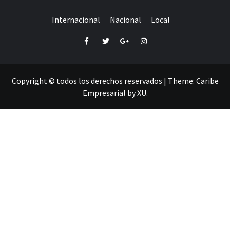
Internacional
Nacional
Local
Facebook
Twitter
Google+
Instagram
Copyright © todos los derechos reservados
|
Theme:
Caribe
Empresarial
by
XU
.