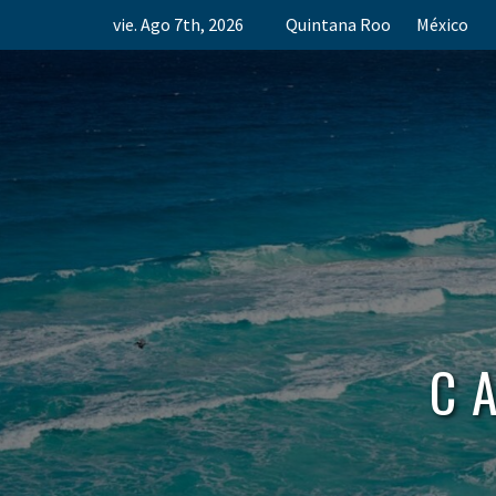
Skip
vie. Ago 7th, 2026
Quintana Roo
México
to
content
C