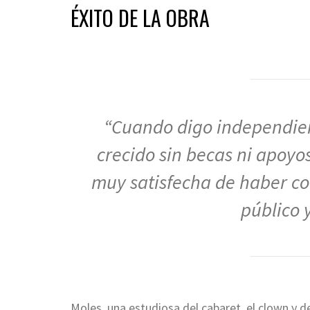
ÉXITO DE LA OBRA
“Cuando digo independien
crecido sin becas ni apoyos
muy satisfecha de haber co
público 
Moles, una estudiosa del cabaret, el clown y d