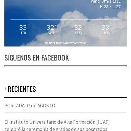
wind: 3m/s ENE
H 28 • L 27
33
32
32
33
°
°
°
°
FRI
SAT
SUN
MON
Weather from OpenWeatherMap
SÍGUENOS EN FACEBOOK
+RECIENTES
PORTADA 07 de AGOSTO
El Instituto Universitario de Alta Formación (IUAF)
celebró la ceremonia de grados de sus posgrados