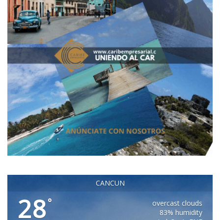
CANCUN
28
°
overcast clouds
83% humidity