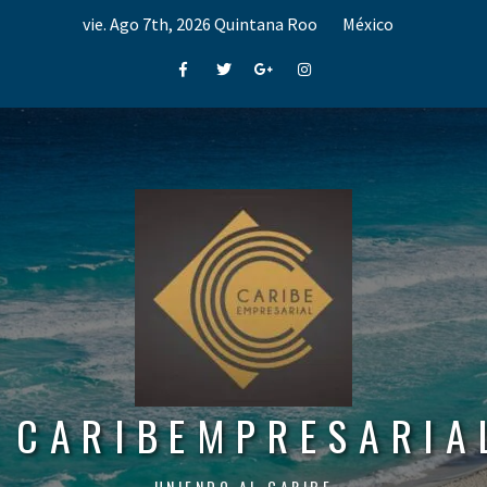
Skip
vie. Ago 7th, 2026
Quintana Roo
México
to
content
Facebook
Twitter
Google+
Instagram
CARIBEMPRESARIA
UNIENDO AL CARIBE