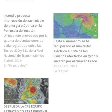
Incendio provoca
interrupción del suministro
de energía eléctrica en la
Península de Yucatán
Un incendio provocado por la
quema de plantaciones de
Hasta el momento se ha
caña registrado entre las
recuperado el suministro
Torres 310 y 311 de la Red
eléctrico al 10% de los
Nacional de Transmisión de
usuarios afectados en Qroo y
Ticul, Yucatán a Escárcega,
5 abril, 2019
Yucatán por el huracán Grace
Campeche, provocó la salida
En "Principales"
19 agosto, 2021
de operación de la Red
En "Clima"
Nacional de transmisión en
400 kv, que da suministro
eléctrico a la Península…
DESPLIEGA LA CFE EQUIPO
ESTRATÉGICO PARA PREVENIR