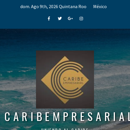
Skip
dom. Ago 9th, 2026
Quintana Roo
México
to
content
Facebook
Twitter
Google+
Instagram
CARIBEMPRESARIA
UNIENDO AL CARIBE