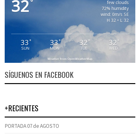
32
°
few clouds
72% humidity
wind: 0m/s SE
H 32 • L 32
33
33
32
32
°
°
°
°
SUN
MON
TUE
WED
Weather from OpenWeatherMap
SÍGUENOS EN FACEBOOK
+RECIENTES
PORTADA 07 de AGOSTO