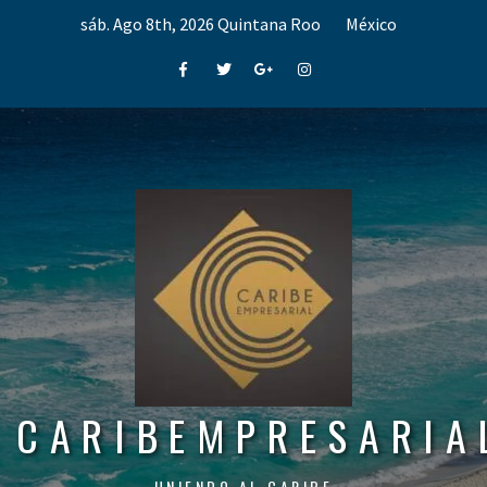
Skip
sáb. Ago 8th, 2026
Quintana Roo
México
to
content
Facebook
Twitter
Google+
Instagram
CARIBEMPRESARIA
UNIENDO AL CARIBE