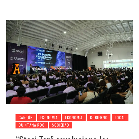
CANCÚN
ECONOMIA
ECONOMÍA
GOBIERNO
LOCAL
QUINTANA ROO
SOCIEDAD