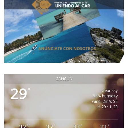
CANCUN
29
°
clear sky
83% humidity
wind: 2m/s SE
H 29 • L 29
32
32
33
33
°
°
°
°