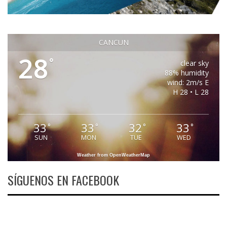
CANCUN
28
°
clear sky
88% humidity
wind: 2m/s E
H 28 • L 28
33
33
32
33
°
°
°
°
SUN
MON
TUE
WED
Weather from OpenWeatherMap
SÍGUENOS EN FACEBOOK