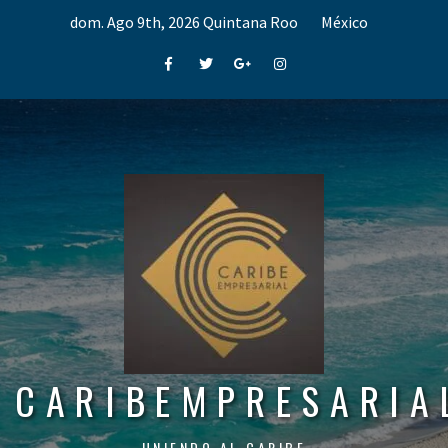
Skip
dom. Ago 9th, 2026
Quintana Roo
México
to
content
Facebook
Twitter
Google+
Instagram
CARIBEMPRESARIA
UNIENDO AL CARIBE