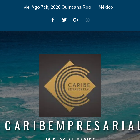
Skip
vie. Ago 7th, 2026
Quintana Roo
México
to
content
Facebook
Twitter
Google+
Instagram
CARIBEMPRESARIA
UNIENDO AL CARIBE