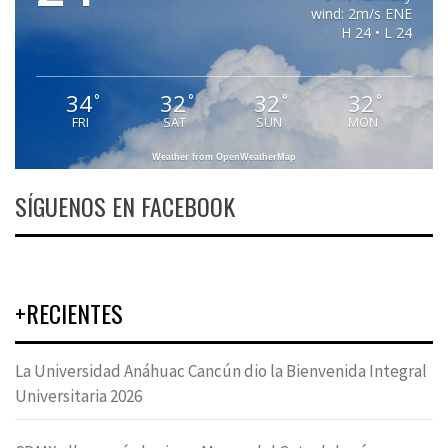
wind: 2m/s ENE
H 24 • L 24
34
32
32
32
°
°
°
°
FRI
SAT
SUN
MON
Weather from OpenWeatherMap
SÍGUENOS EN FACEBOOK
+RECIENTES
La Universidad Anáhuac Cancún dio la Bienvenida Integral
Universitaria 2026