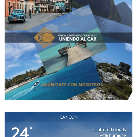
CANCUN
24
°
scattered clouds
94% humidity