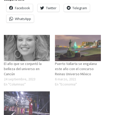
Facebook
Twitter
Telegram
WhatsApp
El año que se conjuntó la
Puerto Vallarta se engalana
belleza del universo en
este año con el concurso
Cancún
Reinas Universo México
24 septiembre, 2023
6 marzo, 2021
En "Columnas"
En "Economia"